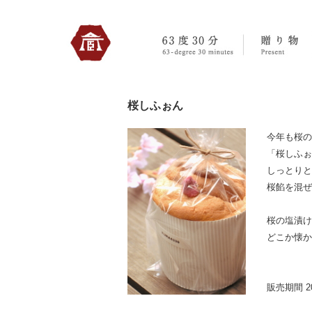
330のトップへ
桜しふぉん
今年も桜の
「桜しふぉ
しっとりと
桜餡を混ぜ
桜の塩漬け
どこか懐か
販売期間 2017