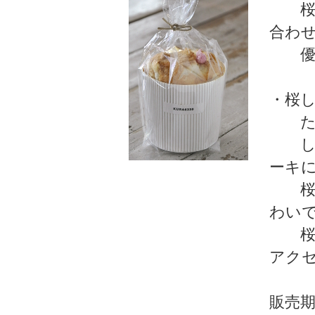
桜の
合わ
優し
・桜
たっ
しっ
ーキ
桜あ
わい
桜の
アク
販売期間 