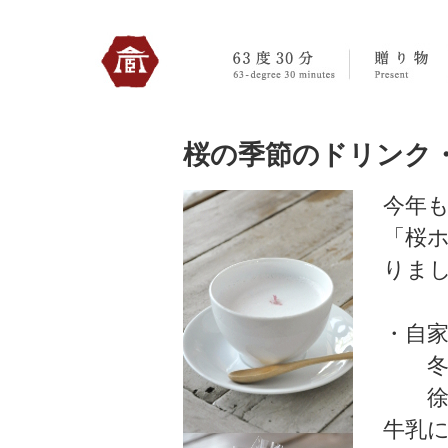
330のトップへ
桜の季節のドリンク
今年
「桜
りま
・自
冬の
徐々
牛乳