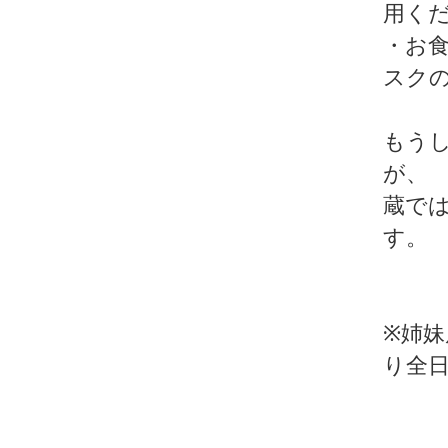
用く
・お
スク
もう
が、
蔵で
す。
※姉妹店
り全