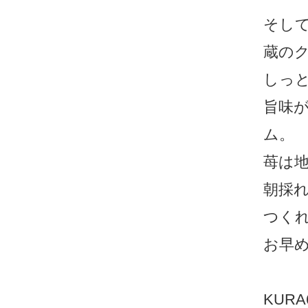
そし
蔵の
しっ
旨味
ム。
苺は
朝採
つく
お早
KURA6