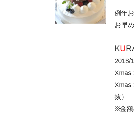
例年
お早
K
U
R
2018/1
Xmas 
Xmas 
抜）
※金