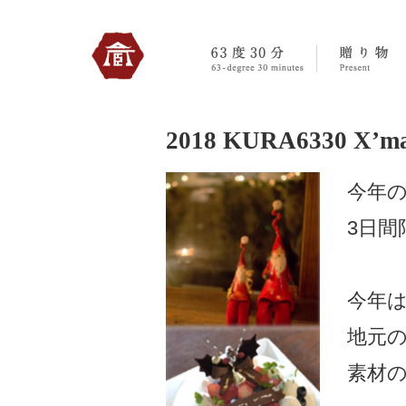
330のトップへ
2018 KURA6330 X’ma
今年のC
3日
今年
地元
素材