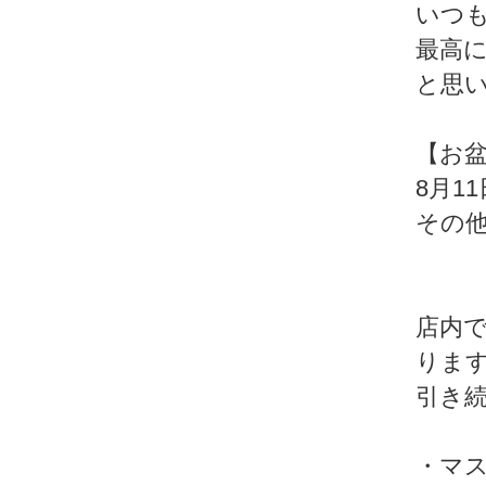
いつ
最高
と思
【お
8月1
その
店内
りま
引き
・マ