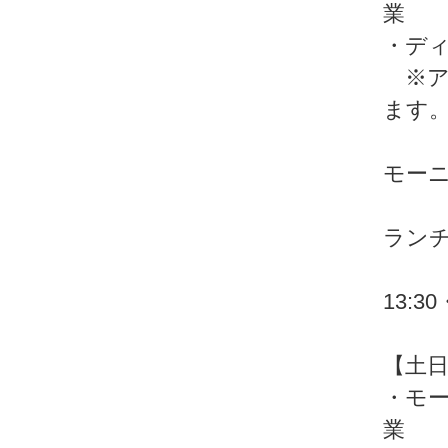
業
・デ
※ア
ます
モーニン
※ 
ランチ 
※ 予
13:30
【土
・モ
業