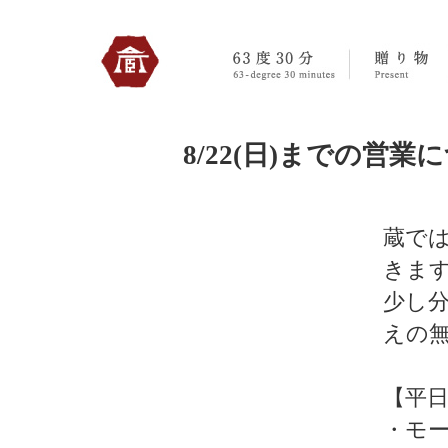
330のトップへ
8/22(日)までの営業に
蔵で
きま
少し
えの
【平
・モ