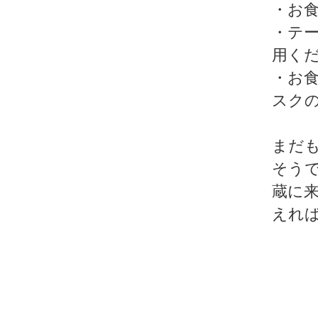
・お
・テ
用く
・お
スク
まだ
そう
蔵に
えれ