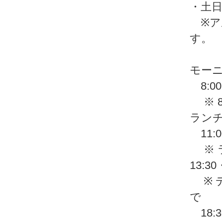
・土
※ア
す。
モー
8:00 
※ 8
ラン
11:00
※ ラ
13:30
※ デ
で
18: