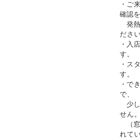
・ご
確認
発熱
ださ
・入
す。
・ス
す。
・で
で、
少し
せん
（窓
れて