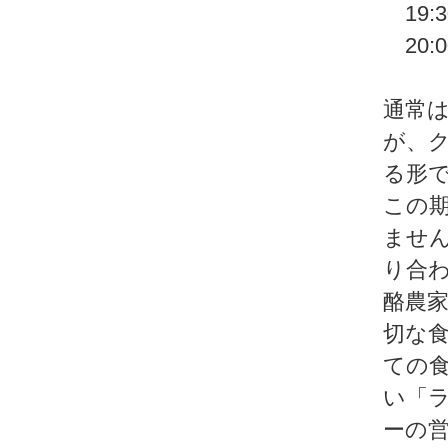
19:
20:
通常は
が、
る形
この
ませ
り合
酪農
切な
ての
い「
ーの