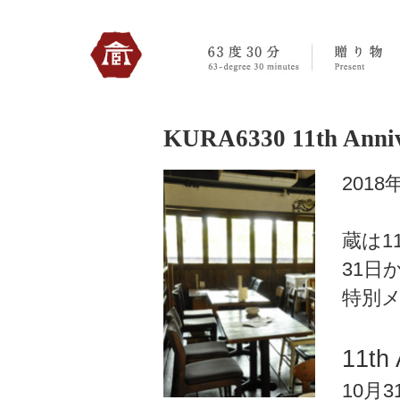
330のトップへ
KURA6330 11th Anniv
2018
蔵は1
31日
特別
11th 
10月