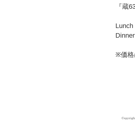
『蔵6
一週
Lun
Dinn
※価