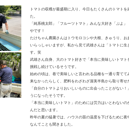
トマトの収穫が最盛期に入り、今日もたくさんのトマトを
た。
「純系桃太郎」「フルーツトマト」みんな大好き「ぷよ」
やです！
たけちゃん農園さんはトウモロコシや大根、きゅうり、お
いらっしゃいますが、私から見て武雄さんは「トマトに生
す。笑
武雄さん自身、大のトマト好きで「本当に美味しいトマトを
挑戦し続けているそうです。
始めの頃は、巷で美味しいと言われる品種を一通り育てて
来なかったらしく、肥料をわざわざ渥美半島から取り寄せ
「自分のトマトよりおいしいものに出会ったことがない！
うになったそうです。
「本当に美味しいトマト」のためには労力はいとわないの
んだと思います。
昨年の夏の猛暑では、ハウスの苗の温度を下げるために夜
なんてことも聞きました。