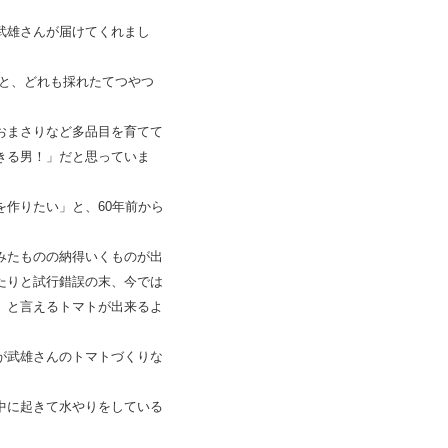
武雄さんが届けてくれまし
 と、どれも採れたてつやつ
おまさりなど多品目を育てて
きる男！」だと思っていま
作りたい」と、60年前から
みたものの納得いくものが出
たりと試行錯誤の末、今では
」と言えるトマトが出来るよ
が武雄さんのトマトづくりな
中に起きて水やりをしている