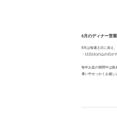
8月のディナー営
8月は毎週土日に加え
・11日(火)の山の日
毎年お盆の期間中は賑
暑い中せっかくお越し