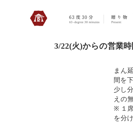
330のトップへ
3/22(火)からの営業時
まん
間を
少し
えの
※ １
を分