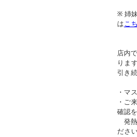
※ 姉妹
は
こ
店内
りま
引き
・マ
・ご
確認
発熱
ださ