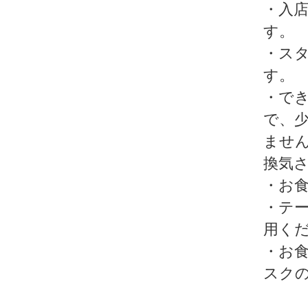
・入
す。
・ス
す。
・で
で、
ませ
換気
・お
・テ
用く
・お
スク